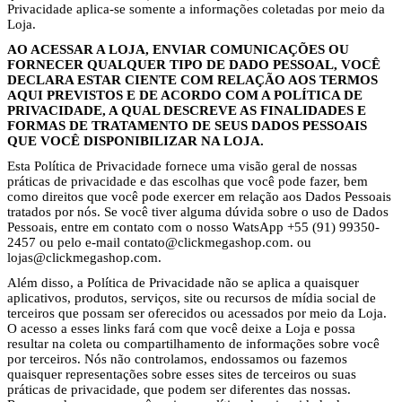
Privacidade aplica-se somente a informações coletadas por meio da
Loja.
AO ACESSAR A LOJA, ENVIAR COMUNICAÇÕES OU
FORNECER QUALQUER TIPO DE DADO PESSOAL, VOCÊ
DECLARA ESTAR CIENTE COM RELAÇÃO AOS TERMOS
AQUI PREVISTOS E DE ACORDO COM A POLÍTICA DE
PRIVACIDADE, A QUAL DESCREVE AS FINALIDADES E
FORMAS DE TRATAMENTO DE SEUS DADOS PESSOAIS
QUE VOCÊ DISPONIBILIZAR NA LOJA.
Esta Política de Privacidade fornece uma visão geral de nossas
práticas de privacidade e das escolhas que você pode fazer, bem
como direitos que você pode exercer em relação aos Dados Pessoais
tratados por nós. Se você tiver alguma dúvida sobre o uso de Dados
Pessoais, entre em contato com o nosso WatsApp +55 (91) 99350-
2457 ou pelo e-mail contato@clickmegashop.com. ou
lojas@clickmegashop.com.
Além disso, a Política de Privacidade não se aplica a quaisquer
aplicativos, produtos, serviços, site ou recursos de mídia social de
terceiros que possam ser oferecidos ou acessados por meio da Loja.
O acesso a esses links fará com que você deixe a Loja e possa
resultar na coleta ou compartilhamento de informações sobre você
por terceiros. Nós não controlamos, endossamos ou fazemos
quaisquer representações sobre esses sites de terceiros ou suas
práticas de privacidade, que podem ser diferentes das nossas.