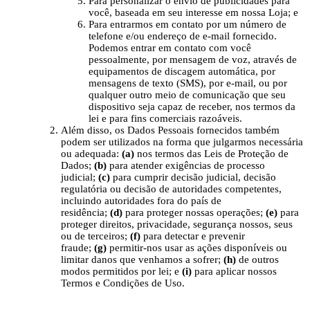
Para personalizar o envio de publicidades para
você, baseada em seu interesse em nossa Loja; e
Para entrarmos em contato por um número de
telefone e/ou endereço de e-mail fornecido.
Podemos entrar em contato com você
pessoalmente, por mensagem de voz, através de
equipamentos de discagem automática, por
mensagens de texto (SMS), por e-mail, ou por
qualquer outro meio de comunicação que seu
dispositivo seja capaz de receber, nos termos da
lei e para fins comerciais razoáveis.
Além disso, os Dados Pessoais fornecidos também
podem ser utilizados na forma que julgarmos necessária
ou adequada:
(a)
nos termos das Leis de Proteção de
Dados;
(b)
para atender exigências de processo
judicial;
(c)
para cumprir decisão judicial, decisão
regulatória ou decisão de autoridades competentes,
incluindo autoridades fora do país de
residência;
(d)
para proteger nossas operações;
(e)
para
proteger direitos, privacidade, segurança nossos, seus
ou de terceiros;
(f)
para detectar e prevenir
fraude;
(g)
permitir-nos usar as ações disponíveis ou
limitar danos que venhamos a sofrer;
(h)
de outros
modos permitidos por lei; e
(i)
para aplicar nossos
Termos e Condições de Uso.