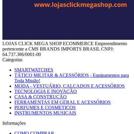
LOJAS CLICK MEGA SHOP ECOMMERCE Empreendimento
pertencente a CMS BRANDS IMPORTS BRASIL CNPJ:
64.737.386/0001-00
Categorias
SMARTWATCHES
TÁTICO MILITAR & ACESSÓRIOS - Equipamentos para
Toda Missão!
MODA - VESTUÁRIO, CALÇADOS E ACESSÓRIOS
TECNOLOGIA E INOVAÇÃO
CASA & CONSTRUÇÃO
FERRAMENTAS EM GERAL E ACESSÓRIOS
PERFUMES E COSMETICOS
INSTRUMENTOS MUSICAIS
Informações
COMO COMPRAR