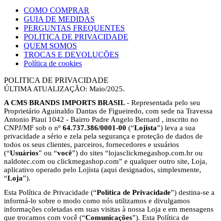
COMO COMPRAR
GUIA DE MEDIDAS
PERGUNTAS FREQUENTES
POLITICA DE PRIVACIDADE
QUEM SOMOS
TROCAS E DEVOLUÇÕES
Política de cookies
POLITICA DE PRIVACIDADE
ÚLTIMA ATUALIZAÇÃO: Maio/2025.
A CMS BRANDS IMPORTS BRASIL
- Representada pelo seu
Proprietário Aguinaldo Dantas de Figueiredo, com sede na Travessa
Antonio Piaui 1042 - Bairro Padre Angelo Bernard , inscrito no
CNPJ/MF sob o nº
64.737.386/0001-00
(“
Lojista
”) leva a sua
privacidade a sério e zela pela segurança e proteção de dados de
todos os seus clientes, parceiros, fornecedores e usuários
(“
Usuários
” ou “
você
”) do sites “lojasclickmegashop.com.br ou
naldotec.com ou clickmegashop.com” e qualquer outro site, Loja,
aplicativo operado pelo Lojista (aqui designados, simplesmente,
“
Loja
”).
Esta Política de Privacidade (“
Política de Privacidade
”) destina-se a
informá-lo sobre o modo como nós utilizamos e divulgamos
informações coletadas em suas visitas à nossa Loja e em mensagens
que trocamos com você (“
Comunicações
”). Esta Política de