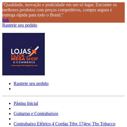
“Qualidade, inovação e praticidade em um só lugar. Encontre os
melhores produtos com preços competitivos, compra segura e
entrega rápida para todo o Brasil.”
link
Rastreie seu pedido
Rastreie seu pedido
Página Inicial
Guitarras e Contrabaixos
Contrabaixo Elétrico 4 Cordas Trbx 174ew Tbs Tobacco