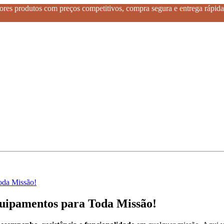
res produtos com preços competitivos, compra segura e entrega rápida 
da Missão!
amentos para Toda Missão!