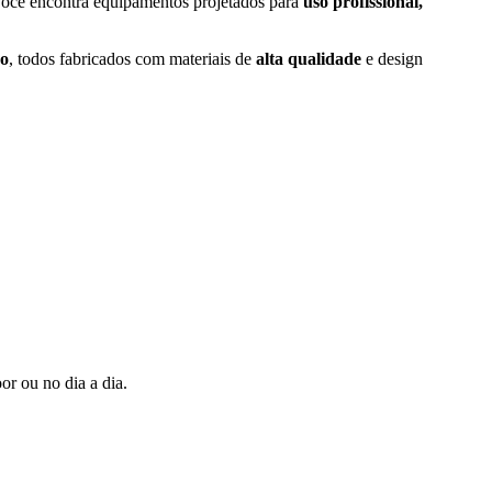
ocê encontra equipamentos projetados para
uso profissional,
no
, todos fabricados com materiais de
alta qualidade
e design
or ou no dia a dia.