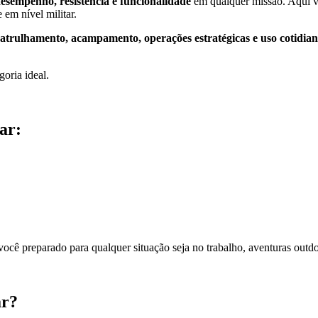
desempenho, resistência e funcionalidade
em qualquer missão. Aqui v
 em nível militar.
patrulhamento, acampamento, operações estratégicas e uso cotidia
egoria ideal.
ar:
ocê preparado para qualquer situação seja no trabalho, aventuras outdo
ar?