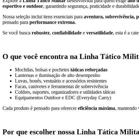
Explore a
Linha Tático Militar
desenvolvida para quem exige
alto 
esportivo e outdoor
, garantindo segurança, praticidade e durabilidade
Nossa seleção inclui itens essenciais para
aventura, sobrevivência, 
pensado para
performance extrema
.
Se você busca
robustez
,
confiabilidade
e
versatilidade
, esta é a cat
O que você encontra na Linha Tático Milit
Mochilas, bolsas e pochetes
táticas reforçadas
Lanternas e iluminação de alto desempenho
Luvas, bonés, vestuário e acessórios resistentes
Facas, canivetes e ferramentas de sobrevivência
Coldres, suportes, organizadores e utilidades táticas
Equipamentos Outdoor e EDC (Everyday Carry)
Cada produto é pensado para oferecer
eficiência máxima
, mantendo v
Por que escolher nossa Linha Tática Milit